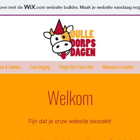
orpen met de
.com
website builder. Maak je website vandaag nog
nie & Judokus
Cava Jogging
Happy New Years Run
Nieuwjaarsreceptie
Welkom
Fijn dat je onze website bezoekt!