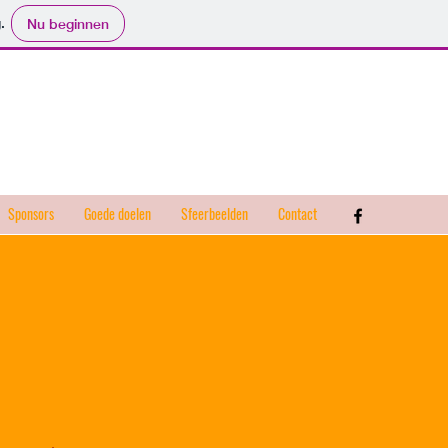
.
Nu beginnen
Sponsors
Goede doelen
Sfeerbeelden
Contact