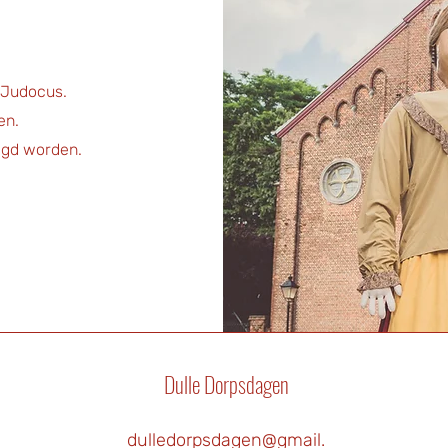
 Judocus.
en.
agd worden.
Dulle Dorpsdagen
dulledorpsdagen@gmail.